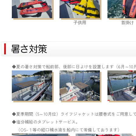
子供用
首掛け
◆夏の暑さ対策で船前部、後部に日よけを設置します（6月～10
◆夏季期間（
5
～
10
月位）ライフジャケットは腰巻式をご用意し
◆塩分補給のタブレットサービス。
（OS-１等の経口補水液を船内にて常備しております）