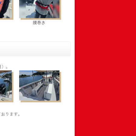
腰巻き
月）。
ております。