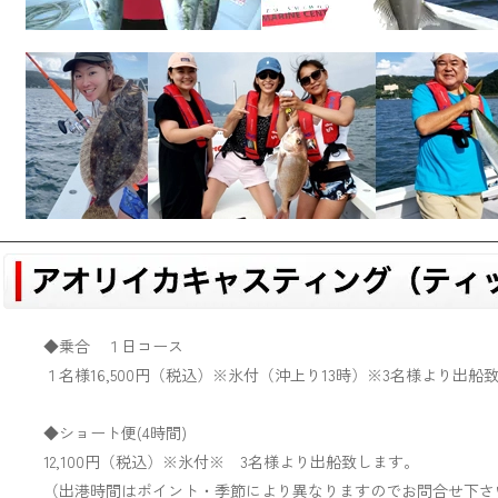
◆乗合 １日コース
１名様16,500円（税込）※氷付（沖上り13時）※
3
名様より出船
◆ショート便(4時間)
12,100円（税込）※氷付※
3
名様より出船致します。
（出港時間はポイント・季節により異なりますのでお問合せ下さ