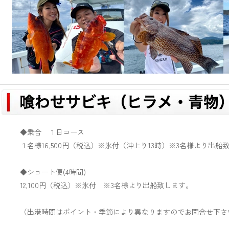
◆乗合 １日コース
１名様16,500円（税込）※氷付（沖上り13時）※
3
名様より出船
◆ショート便(4時間)
12,100円（税込）※氷付 ※
3
名様より出船致します。
（出港時間はポイント・季節により異なりますのでお問合せ下さ