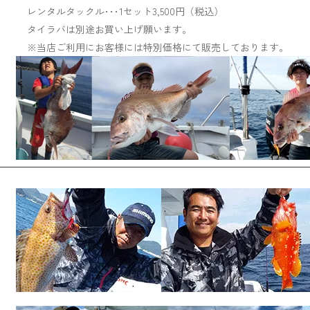
レンタルタックル･･･
1
セット
3,500
円（税込）
タイラバは別途お買い上げ願います。
※
当店ご利用にお客様には特別価格にて販売しております。