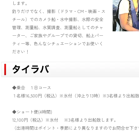
します。
釣りだけでなく、撮影（ドラマ・
CM
・映画・ス
チール）でのカメラ船・水中撮影、水際の安全
管理、測量船、水質調査、測量船としてのチャ
ーター、ご家族やグループでの貸切、船上パー
ティー等、色んなシチュエーションでお使いく
ださい！
◆乗合 １日コース
１名様
16,500
円（税込）
※
氷付（沖上り
13
時）※
3
名様より出船
◆ショート便
(4
時間
)
12,100
円（税込）
※
氷付 ※
3
名様より出船致します。
（出港時間はポイント・季節により異なりますのでお問合せ下さ