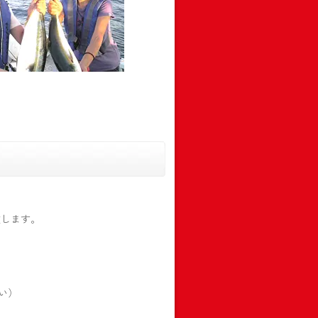
致します。
い）