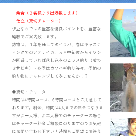
・乗合（３名様より出港致します）
・仕立（貸切チャーター）
伊豆ならではの豊富な優良ポイントを、豊富な
経験でご案内致します。
釣物は、１年を通してタイラバ、春はキャステ
ィングでのアオリイカ、５月中旬位からイワシ
が回遊していれば落し込みのヒラメ釣り（喰わ
せサビキ）・冬季はカワハギ釣り等々、季節の
釣り物にチャレンジしてみませんか！？
◆貸切・チャーター
時間は
4
時間コース、
6
時間コースとご用意して
おります。料金、時間は
4
人までの料金になりま
すがお一人様、お二人様でのチャーターの場合
はチャーター料金ご相談にのりますのでお気軽
にお問い合わせ下さい！時間もご要望にお答え